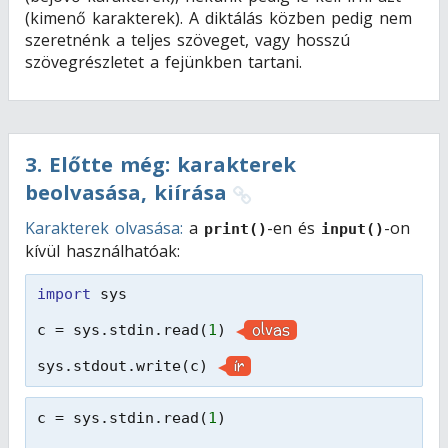
(kimenő karakterek). A diktálás közben pedig nem
szeretnénk a teljes szöveget, vagy hosszú
szövegrészletet a fejünkben tartani.
3
.
Előtte még: karakterek
beolvasása, kiírása
Karakterek olvasása:
a
-en és
-on
print()
input()
kívül használhatóak:
import
sys
olvas
c = sys.stdin.read(
1
) 
ír
sys.stdout.write(c) 
c = sys.stdin.read(
1
)