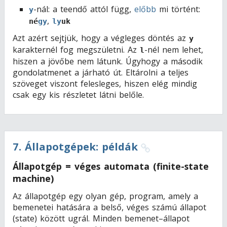
-nál: a teendő attól függ,
előbb
mi történt:
y
,
né
gy
ly
uk
Azt azért sejtjük, hogy a végleges döntés az
y
karakternél fog megszületni. Az
-nél nem lehet,
l
hiszen a jövőbe nem látunk. Úgyhogy a második
gondolatmenet a járható út. Eltárolni a teljes
szöveget viszont felesleges, hiszen elég mindig
csak egy kis részletet látni belőle.
7
.
Állapotgépek: példák
Állapotgép = véges automata (finite-state
machine)
Az állapotgép egy olyan gép, program, amely a
bemenetei hatására a belső, véges számú állapot
(state) között ugrál. Minden bemenet–állapot