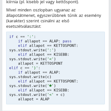
kiírnia (pl. kisebb jel vagy kettőspont).
Mivel minden oszlopban ugyanaz az
állapotátmenet, egyszerűbbnek tűnik az esemény
(karakter) szerint csinálni az első
esetszétválasztást:
if
c == 
':'
:
if
allapot == ALAP: 
pass
elif
allapot == KETTOSPONT: 
sys.stdout.write(
':'
)
elif
allapot == KISEBB: 
sys.stdout.write(
'<'
)
allapot = KETTOSPONT
elif
c == 
')'
:
if
allapot == ALAP: 
sys.stdout.write(c)
elif
allapot == KETTOSPONT: 
sys.stdout.write(
'☻'
)
elif
allapot == KISEBB: 
sys.stdout.write(
'<'
+ c)
allapot = ALAP