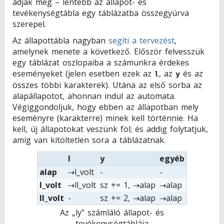
adják meg – lentebb az állapot- és
tevékenységtábla egy táblázatba összegyúrva
szerepel.
Az állapottábla nagyban
segíti a tervezést
,
amelynek menete a következő. Először felvesszük
egy táblázat oszlopaiba a számunkra érdekes
eseményeket (jelen esetben ezek az
, az
és az
l
y
összes többi karakterek). Utána az első sorba az
alapállapotot, ahonnan indul az automata.
Végiggondoljuk, hogy ebben az állapotban mely
eseményre (karakterre) minek kell történnie. Ha
kell, új állapotokat veszünk föl; és addig folytatjuk,
amíg van kitöltetlen sora a táblázatnak.
l
y
egyéb
alap
→l_volt
-
-
l_volt
→ll_volt
sz += 1, →alap
→alap
ll_volt
-
sz += 2, →alap
→alap
Az „ly” számláló állapot- és
tevékenységtáblája