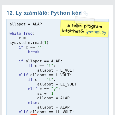
12
.
Ly számláló: Python kód
allapot = ALAP
a teljes program
letölthető:
lyszaml.py
while
True
:
c = 
sys.stdin.read(
1
)
if
c == 
""
:
break
if
allapot == ALAP:
if
c == 
"l"
:
allapot = L_VOLT
elif
allapot == L_VOLT:
if
c == 
"l"
:
allapot = LL_VOLT
elif
c == 
"y"
: 
sz += 
1
allapot = ALAP
else
:
allapot = ALAP
elif
allapot == LL_VOLT: