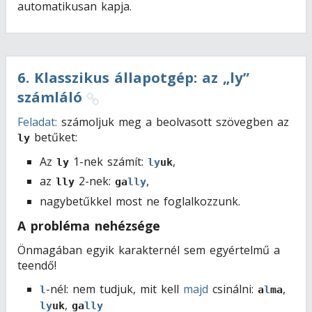
automatikusan kapja.
6
.
Klasszikus állapotgép: az „ly”
számláló
Feladat:
számoljuk meg a beolvasott szövegben az
betűket:
ly
Az
1-nek számít:
,
ly
ly
uk
az
2-nek:
,
lly
ga
lly
nagybetűkkel most ne foglalkozzunk.
A probléma nehézsége
Önmagában egyik karakternél sem egyértelmű a
teendő!
-nél: nem tudjuk, mit kell
majd
csinálni:
,
l
a
l
ma
,
ly
uk
ga
lly