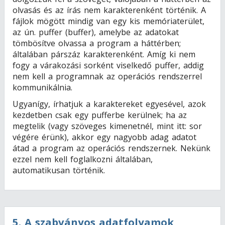
olvasás és az írás nem karakterenként történik. A
fájlok mögött mindig van egy kis memóriaterület,
az ún. puffer (buffer), amelybe az adatokat
tömbösítve olvassa a program a háttérben;
általában párszáz karakterenként. Amíg ki nem
fogy a várakozási sorként viselkedő puffer, addig
nem kell a programnak az operációs rendszerrel
kommunikálnia.
Ugyanígy, írhatjuk a karaktereket egyesével, azok
kezdetben csak egy pufferbe kerülnek; ha az
megtelik (vagy szöveges kimenetnél, mint itt: sor
végére érünk), akkor egy nagyobb adag adatot
átad a program az operációs rendszernek. Nekünk
ezzel nem kell foglalkozni általában,
automatikusan történik.
5
.
A szabványos adatfolyamok