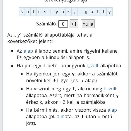
k
u
l
c
s
l
y
u
k
,
g
a
l
l
y
Számláló:
0
+1
nulla
Az „ly” számláló állapottáblája tehát a
következőket jelenti:
Az
alap
állapot: semmi, amire figyelni kellene.
Ez egyben a kiindulási állapot is.
Ha jön egy
betű, átmegyünk
l_volt
állapotba.
l
Ha ilyenkor jön egy
, akkor a számlálót
y
növelni kell +1-gyel (és → alap!)
Ha viszont még egy
, akkor meg
ll_volt
l
állapotba. Azért, mert ha harmadikként
y
érkezik, akkor +2 kell a számlálóba.
Ha bármi más, akkor viszont vissza
alap
állapotba (pl. a
lm
afa, az
után
betű
l
m
jött).