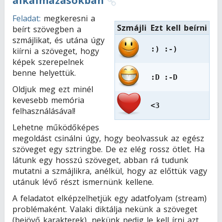
alkalmazásokban
Feladat:
megkeresni a
Szmájli
Ezt kell beírni
beírt szövegben a
szmájlikat, és utána úgy
:) :-)
kiírni a szöveget, hogy
képek szerepelnek
benne helyettük.
:D :-D
Oldjuk meg ezt minél
kevesebb memória
<3
felhasználásával!
Lehetne működőképes
megoldást csinálni úgy, hogy beolvassuk az egész
szöveget egy sztringbe. De ez elég rossz ötlet. Ha
látunk egy hosszú szöveget, abban rá tudunk
mutatni a szmájlikra, anélkül, hogy az előttük vagy
utánuk lévő részt ismernünk kellene.
A feladatot elképzelhetjük egy adatfolyam (stream)
problémaként. Valaki diktálja nekünk a szöveget
(bejövő karakterek), nekünk pedig le kell írni azt