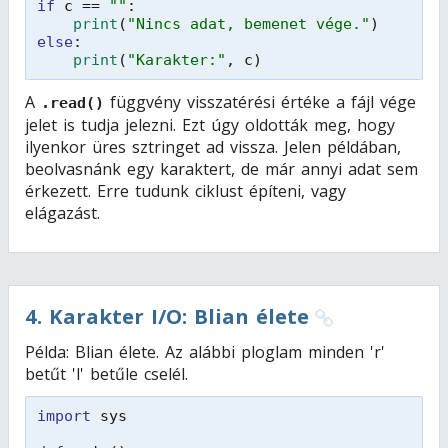
if
c == 
""
:
print
(
"Nincs adat, bemenet vége."
)
else
:
print
(
"Karakter:"
, c)
A
függvény visszatérési értéke a fájl vége
.read()
jelet is tudja jelezni. Ezt úgy oldották meg, hogy
ilyenkor üres sztringet ad vissza. Jelen példában,
beolvasnánk egy karaktert, de már annyi adat sem
érkezett. Erre tudunk ciklust építeni, vagy
elágazást.
4
.
Karakter I/O: Blian élete
Példa: Blian élete. Az alábbi ploglam minden 'r'
betűt 'l' betűle cselél.
import
sys