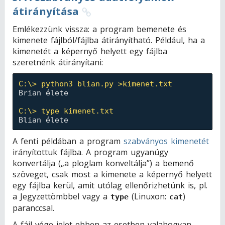
átirányítása
Emlékezzünk vissza: a program bemenete és
kimenete fájlból/fájlba átirányítható. Például, ha a
kimenetét a képernyő helyett egy fájlba
szeretnénk átirányítani:
C:\> python3 blian.py >kimenet.txt
Brian élete

C:\> type kimenet.txt
A fenti példában a program
szabványos kimenetét
irányítottuk fájlba. A program ugyanúgy
konvertálja („a ploglam konveltálja”) a bemenő
szöveget, csak most a kimenete a képernyő helyett
egy fájlba kerül, amit utólag ellenőrizhetünk is, pl.
a Jegyzettömbbel vagy a
(Linuxon:
)
type
cat
paranccsal.
A fájl vége jelet ebben az esetben valahogyan