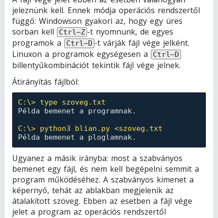
jeleznünk kell. Ennek módja operációs rendszertől
függő: Windowson gyakori az, hogy egy üres
sorban kell
-t nyomnunk, de egyes
Ctrl–Z
programok a
-t várják fájl vége jelként.
Ctrl–D
Linuxon a programok egységesen a
Ctrl–D
billentyűkombinációt tekintik fájl vége jelnek.
Átirányítás fájlból:
C:\> type szoveg.txt
Példa bemenet a programnak.

C:\> python3 blian.py <szoveg.txt
Ugyanez a másik irányba: most a szabványos
bemenet egy fájl, és nem kell begépelni semmit a
program működéséhez. A szabványos kimenet a
képernyő, tehát az ablakban megjelenik az
átalakított szöveg. Ebben az esetben a fájl vége
jelet a program az operációs rendszertől