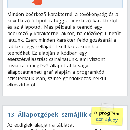
...
Minden beérkező karakternél a tevékenység és a
következő állapot is függ a beérkező karaktertől
és az állapottól. Más például a teendő egy
beérkező
karakternél akkor, ha előzőleg
betűt
y
l
láttunk. Ezért minden karakter feldolgozásánál a
táblázat egy cellájából kell kiolvasnunk a
teendőket. Ez alapján a kódban egy
esetszétválasztást csinálhatunk, ami viszont
triviális: a meglévő állapottábla vagy
állapotátmeneti gráf alapján a programkód
szisztematikusan, szinte gondolkozás nélkül
elkészíthető!
A program:
13
.
Állapotgépek: szmájlik cseréje
szmajli.py
Az eddigiek alapján a táblázat