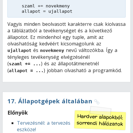
szaml += novekmeny
allapot = ujallapot
Vagyis minden beolvasott karakterre csak kiolvassa
a táblázatból a tevékenységet és a következő
állapotot. Ez mindenhol egy tuple, amit az
olvashatóság kedvéért kicsomagolunk az
és
nevű változókba. Így a
ujallapot
novekmeny
tényleges tevékenység elvégzésénél
(
) és az állapotátmenetnél
szaml += ...
(
) jobban olvasható a programkód.
allapot = ...
17
.
Állapotgépek általában
Előnyök
Hardver alapokból:
sorrendi hálózatok
Tervezésnél:
a tervezés
eszköze!