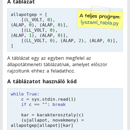
A táblázat
allapotgep = [
A teljes program:
[(L_VOLT, 
0
),  
lyszaml_tabla.py
(ALAP, 
0
), (ALAP, 
0
)], 
[(LL_VOLT, 
0
), 
(ALAP, 
1
), (ALAP, 
0
)], 
[(LL_VOLT, 
0
), (ALAP, 
2
), (ALAP, 
0
)], 
]
A táblázat egy az egyben megfelel az
állapotátmeneti táblázatnak, amelyet először
rajzoltunk ehhez a feladathoz.
A táblázatot használó kód
while
True
:
c = sys.stdin.read(
1
)
if
c == 
""
: 
break
kar = karakterosztaly(c)
(ujallapot, novekmeny) = 
allapotgep[allapot][kar]