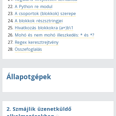
A Python re modul
A csoportok (blokkok) szerepe
A blokkok részsztringjei
Hivatkozás blokkokra (a+)b\1
Mohó és nem mohó illeszkedés: * és *?
Regex keresztrejtvény
Összefoglalás
Állapotgépek
2
.
Szmájlik üzenetküldő