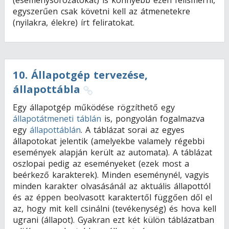
egyszerűen csak követni kell az átmenetekre
(nyilakra, élekre) írt feliratokat.
10
.
Állapotgép tervezése,
állapottábla
Egy állapotgép működése rögzíthető egy
állapotátmeneti táblán
is, pongyolán fogalmazva
egy
állapottáblán
. A táblázat sorai az egyes
állapotokat jelentik (amelyekbe valamely régebbi
események alapján került az automata). A táblázat
oszlopai pedig az eseményeket (ezek most a
beérkező karakterek). Minden eseménynél, vagyis
minden karakter olvasásánál az aktuális állapottól
és az éppen beolvasott karaktertől függően dől el
az, hogy mit kell csinálni (tevékenység) és hova kell
ugrani (állapot). Gyakran ezt két külön táblázatban