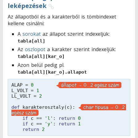
leképezések
Az állapotból és a karakterből is tömbindexet
kellene csinálni:
A
sorokat
az állapot szerint indexeljük:
tabla[all]
Az
oszlopot
a karakter szerint indexeljük:
tabla[all][kar_o]
Azon belül pedig pl.
tabla[all][kar_o].allapot
állapot → 0...2 egész szám
ALAP = 
0
L_VOLT = 
1
LL_VOLT = 
2
char típusa → 0...2 
def
karakterosztaly(c): 
egész szám
if
c == 
'l'
: 
return
0
if
c == 
'y'
: 
return
1
return
2