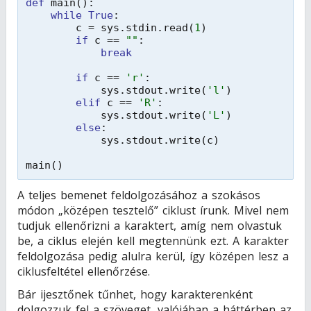
def
main():
while
True
:
c = sys.stdin.read(
1
)
if
c == 
""
:
break
if
c == 
'r'
:
sys.stdout.write(
'l'
)
elif
c == 
'R'
:
sys.stdout.write(
'L'
)
else
:
sys.stdout.write(c)
main()
A teljes bemenet feldolgozásához a szokásos
módon „középen tesztelő” ciklust írunk. Mivel nem
tudjuk ellenőrizni a karaktert, amíg nem olvastuk
be, a ciklus elején kell megtennünk ezt. A karakter
feldolgozása pedig alulra kerül, így középen lesz a
ciklusfeltétel ellenőrzése.
Bár ijesztőnek tűnhet, hogy karakterenként
dolgozzuk fel a szöveget, valójában a háttérben az