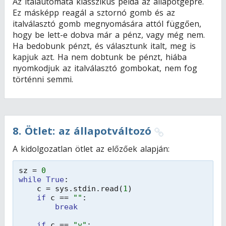
Az italautomata klasszikus példa az állapotgépre.
Ez másképp reagál a sztornó gomb és az
italválasztó gomb megnyomására attól függően,
hogy be lett-e dobva már a pénz, vagy még nem.
Ha bedobunk pénzt, és választunk italt, meg is
kapjuk azt. Ha nem dobtunk be pénzt, hiába
nyomkodjuk az italválasztó gombokat, nem fog
történni semmi.
8
.
Ötlet: az állapotváltozó
A kidolgozatlan ötlet az előzőek alapján:
sz = 
0
while
True
:
c = sys.stdin.read(
1
)
if
c == 
""
:
break
if
c == 
"y"
: