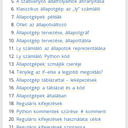
A szabványos adatfolyamok átirányítása
Klasszikus állapotgép: az „ly” számláló
Állapotgépek: példák
Ötlet: az állapotváltozó
Állapotgép tervezése, állapotgráf
Állapotgép tervezése, állapottábla
Ly számláló: az állapotok reprezentálása
Ly számláló: Python kód
Állapotgépek: szmájlik cseréje
Tényleg az if–else a legjobb megoldás?
Állapotgép táblázattal – leképezések
Állapotgép: a táblázat és a kód
Állapotgépek általában
Reguláris kifejezések
Python kommentek szűrése: # komment
Reguláris kifejezések használata: célok
Reguláris kifejezések szintaxisa