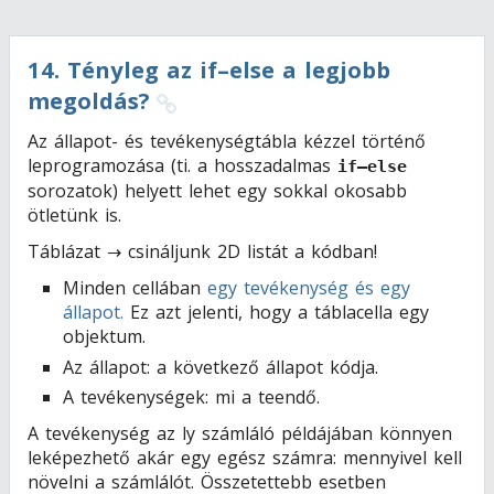
14
.
Tényleg az if–else a legjobb
megoldás?
Az állapot- és tevékenységtábla kézzel történő
leprogramozása (ti. a hosszadalmas
if–else
sorozatok) helyett lehet egy sokkal okosabb
ötletünk is.
Táblázat → csináljunk 2D listát a kódban!
Minden cellában
egy tevékenység és egy
állapot.
Ez azt jelenti, hogy a táblacella egy
objektum.
Az állapot: a következő állapot kódja.
A tevékenységek: mi a teendő.
A tevékenység az ly számláló példájában könnyen
leképezhető akár egy egész számra: mennyivel kell
növelni a számlálót. Összetettebb esetben