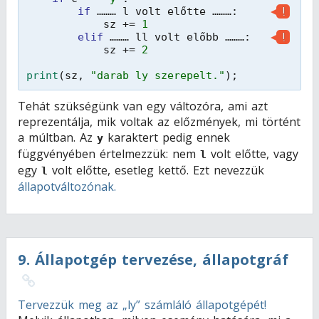
!
if
……… l volt előtte ………:     
sz += 
1
!
elif
……… ll volt előbb ………:   
sz += 
2
print
(sz, 
"darab ly szerepelt."
);
Tehát szükségünk van egy változóra, ami azt
reprezentálja, mik voltak az előzmények, mi történt
a múltban. Az
karaktert pedig ennek
y
függvényében értelmezzük: nem
volt előtte, vagy
l
egy
volt előtte, esetleg kettő. Ezt nevezzük
l
állapotváltozónak.
9
.
Állapotgép tervezése, állapotgráf
Tervezzük meg az „ly” számláló állapotgépét!