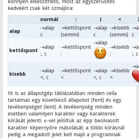
könnyen elkészíthető, most az egyszerűsítés
kedvéért csak két szmájlira:
normál
:
)
<
→alap
→kettőspont
→alap
→kisebb
→a
alap
c
(semmi)
c
(semmi)
c
→alap
→alap
→kettőspont
→kisebb
→a
kettőspont
:, c
:
:
:, c
→a
→alap
→kettőspont
→alap
→kisebb
kisebb
<, c
<
<, c
<
Itt is az állapotgép táblázatában minden cella
tartalmaz egy következő állapotot (fent) és egy
tevékenységet (lent). A tevékenység minden
esetben valamilyen karakter vagy karakterek
kiírását jelenti.
-vel jelöltük az épp beolvasott
c
karakter képernyőre másolását; a többi kiírásnál
pedig a megadott jelet kell majd a programnak