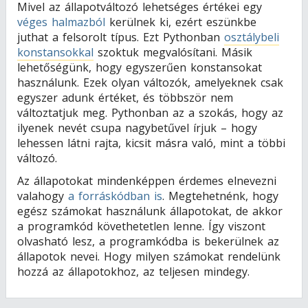
Mivel az állapotváltozó lehetséges értékei egy
véges halmazból
kerülnek ki, ezért eszünkbe
juthat a felsorolt típus. Ezt Pythonban
osztálybeli
konstansokkal
szoktuk megvalósítani. Másik
lehetőségünk, hogy egyszerűen konstansokat
használunk. Ezek olyan változók, amelyeknek csak
egyszer adunk értéket, és többször nem
változtatjuk meg. Pythonban az a szokás, hogy az
ilyenek nevét csupa nagybetűvel írjuk – hogy
lehessen látni rajta, kicsit másra való, mint a többi
változó.
Az állapotokat mindenképpen érdemes elnevezni
valahogy
a forráskódban is
. Megtehetnénk, hogy
egész számokat használunk állapotokat, de akkor
a programkód követhetetlen lenne. Így viszont
olvasható lesz, a programkódba is bekerülnek az
állapotok nevei. Hogy milyen számokat rendelünk
hozzá az állapotokhoz, az teljesen mindegy.