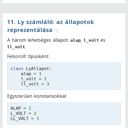
11
.
Ly számláló: az állapotok
reprezentálása
A három lehetséges állapot:
,
és
alap
l_volt
.
ll_volt
Felsorolt típusként:
class
LyAllapot:
alap = 
1
l_volt = 
2
ll_volt = 
3
Egyszerűen konstansokkal:
ALAP = 
1
L_VOLT = 
2
LL_VOLT = 
3