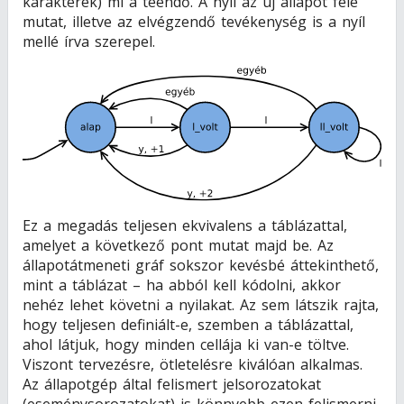
karakterek) mi a teendő. A nyíl az új állapot felé
mutat, illetve az elvégzendő tevékenység is a nyíl
mellé írva szerepel.
Ez a megadás teljesen ekvivalens a táblázattal,
amelyet a következő pont mutat majd be. Az
állapotátmeneti gráf sokszor kevésbé áttekinthető,
mint a táblázat – ha abból kell kódolni, akkor
nehéz lehet követni a nyilakat. Az sem látszik rajta,
hogy teljesen definiált-e, szemben a táblázattal,
ahol látjuk, hogy minden cellája ki van-e töltve.
Viszont tervezésre, ötletelésre kiválóan alkalmas.
Az állapotgép által felismert jelsorozatokat
(eseménysorozatokat) is könnyebb ezen felismerni,