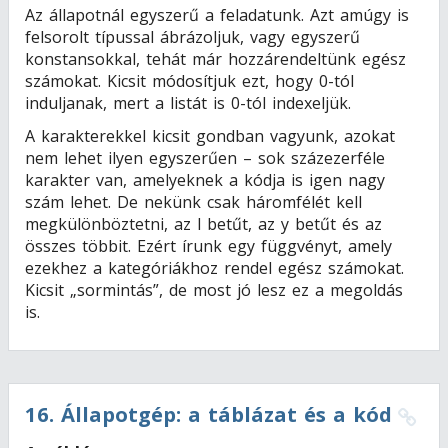
Az állapotnál egyszerű a feladatunk. Azt amúgy is
felsorolt típussal ábrázoljuk, vagy egyszerű
konstansokkal, tehát már hozzárendeltünk egész
számokat. Kicsit módosítjuk ezt, hogy 0-tól
induljanak, mert a listát is 0-tól indexeljük.
A karakterekkel kicsit gondban vagyunk, azokat
nem lehet ilyen egyszerűen – sok százezerféle
karakter van, amelyeknek a kódja is igen nagy
szám lehet. De nekünk csak háromfélét kell
megkülönböztetni, az l betűt, az y betűt és az
összes többit. Ezért írunk egy függvényt, amely
ezekhez a kategóriákhoz rendel egész számokat.
Kicsit „sormintás”, de most jó lesz ez a megoldás
is.
16
.
Állapotgép: a táblázat és a kód