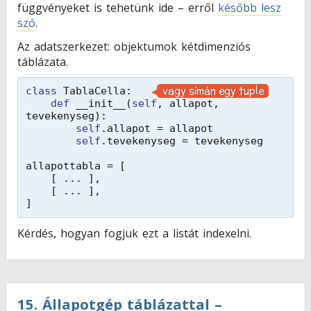
függvényeket is tehetünk ide – erről
később lesz
szó
.
Az adatszerkezet: objektumok kétdimenziós
táblázata.
vagy simán egy tuple
class
TablaCella:   
def
__init__(
self
, allapot, 
tevekenyseg):
self
.allapot = allapot
self
.tevekenyseg = tevekenyseg
allapottabla = [
[ ... ],
[ ... ],
]
Kérdés, hogyan fogjuk ezt a listát indexelni.
15
.
Állapotgép táblázattal –