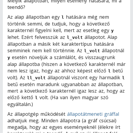
Melyik állapotban, milyen esemény hatására, mi a
teendő?
Az alap állapotban egy
hatására még nem
l
történik semmi, de tudjuk, hogy a következő
karakternél figyelni kell, mert az esetleg egy
y
lehet. Ezért felvesszük az
állapotot. Alap
l_volt
állapotban a másik két karaktertípus hatására
semminek nem kell történnie. Az
állapotnál
l_volt
esetén növeljük a számlálót, és visszaugrunk
y
alap állapotba (hiszen a következő karakternél már
nem lesz igaz, hogy az ahhoz képest előző
betű
l
volt). Az
állapotnál viszont egy harmadik
ll_volt
l
betű esetén maradunk ugyanabban az állapotban,
mert a következő karakternél igaz lesz az, hogy az
előző kettő
volt. (Ha van ilyen magyar szó
l
egyáltalán.)
Az állapotgép működését
állapotátmeneti gráffal
adhatjuk meg. Minden állapotra (a gráf csúcsai)
megadja, hogy az egyes eseményeknél (élekre írt