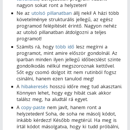
nagyon sokat ront a helyzeten!
Ne az
utolsó pillanatban
állj neki! A házi több
követelménye strukturális jellegű, az egész
programod felépítését érintő. Nagyon nehéz
az utolsó pillanatban átdolgozni a teljes
programot!
Számíts rá, hogy
több idő
lesz megírni a
programot, mint amire először gondolnál. Az
iparban minden ilyen jellegű időbecslést szinte
gondolkodás nélkül megszoroznak kettővel.
Sőt egy csomó dolgot itt nem rutinból fogsz
csinálni, hanem ezen tanulod meg!
A
hibakeresés
hosszú időre meg tud akasztani.
Könnyen lehet, hogy egy hibát csak akkor
találsz meg, ha aludtál rá egyet.
A
copy-paste
nem javít, hanem ront a
helyzeteden! Soha, de soha ne másolj kódot,
inkább kérdezz! Később megtérül. Ha meg is
írtál kódot másolgatva, hogy ki tudd próbálni,