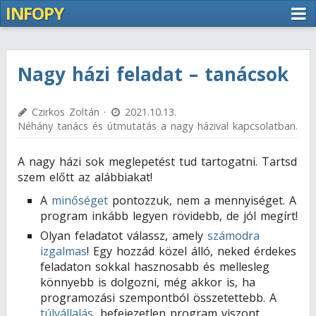
INFOPY
Nagy házi feladat – tanácsok
Czirkos Zoltán ·
2021.10.13.
Néhány tanács és útmutatás a nagy házival kapcsolatban.
A nagy házi sok meglepetést tud tartogatni. Tartsd
szem előtt az alábbiakat!
A
minőséget
pontozzuk, nem a mennyiséget. A
program inkább legyen rövidebb, de jól megírt!
Olyan feladatot válassz, amely
számodra
izgalmas
! Egy hozzád közel álló, neked érdekes
feladaton sokkal hasznosabb és mellesleg
könnyebb is dolgozni, még akkor is, ha
programozási szempontból összetettebb. A
túlvállalás
, befejezetlen program viszont