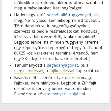
működik-e az ötleted, akkor is utána szüntesd
meg a másolatokat. Kérj segítséget!
Ha lett egy
>100 sorból álló függvényed,
állj
meg. Ne folytasd, semmiképp ne írd tovább...
Törd darabokra, írj segédfüggvényeket,
szervezz ki belőle részfeladatokat. Konzultálj,
kérdezz a laborvezetőtől, tankörtársaidtól!
Legjobb lenne, ha minden függvény ráférne
egy képernyőre. (képernyőn itt egy 'oldschool'
80X25 -ös karakteres terminál értendő, nem
egy 8K-s kijelző 6-os karaktermérettel...)
Tanulmányozd a
segédanyagokat
, pl. a
megjelenítéssel
, a
fájlkezeléssel
kapcsolatban!
Beadás előtt ellenőrizd az összecsomagolt
fájlokat, nem hiányos-e. Legjobb a ZIP fájlt
ellenőrizni, tényleg benne van-e minden.
Ellenőrizd a
követelmények listáját
is!