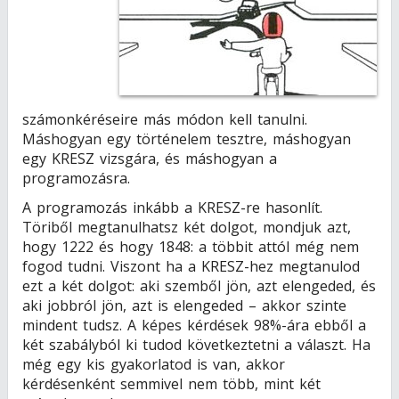
számonkéréseire más módon kell tanulni.
Máshogyan egy történelem tesztre, máshogyan
egy KRESZ vizsgára, és máshogyan a
programozásra.
A programozás inkább a KRESZ-re hasonlít.
Töriből megtanulhatsz két dolgot, mondjuk azt,
hogy 1222 és hogy 1848: a többit attól még nem
fogod tudni. Viszont ha a KRESZ-hez megtanulod
ezt a két dolgot: aki szemből jön, azt elengeded, és
aki jobbról jön, azt is elengeded – akkor szinte
mindent tudsz. A képes kérdések 98%-ára ebből a
két szabályból ki tudod következtetni a választ. Ha
még egy kis gyakorlatod is van, akkor
kérdésenként semmivel nem több, mint két