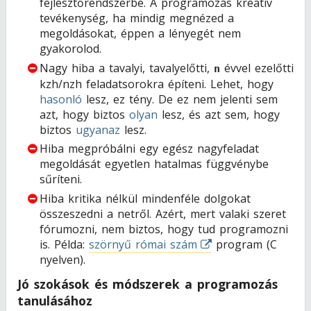
fejlesztőrendszerbe. A programozás kreatív
tevékenység, ha mindig megnézed a
megoldásokat, éppen a lényegét nem
gyakorolod.
Nagy hiba a tavalyi, tavalyelőtti,
évvel ezelőtti
n
kzh/nzh feladatsorokra építeni. Lehet, hogy
hasonló
lesz, ez tény. De ez nem jelenti sem
azt, hogy biztos
olyan
lesz, és azt sem, hogy
biztos
ugyanaz
lesz.
Hiba megpróbálni egy egész nagyfeladat
megoldását egyetlen hatalmas függvénybe
sűríteni.
Hiba kritika nélkül mindenféle dolgokat
összeszedni a netről. Azért, mert valaki szeret
fórumozni, nem biztos, hogy tud programozni
is. Példa:
szörnyű római szám
program (C
nyelven).
Jó szokások és módszerek a programozás
tanulásához