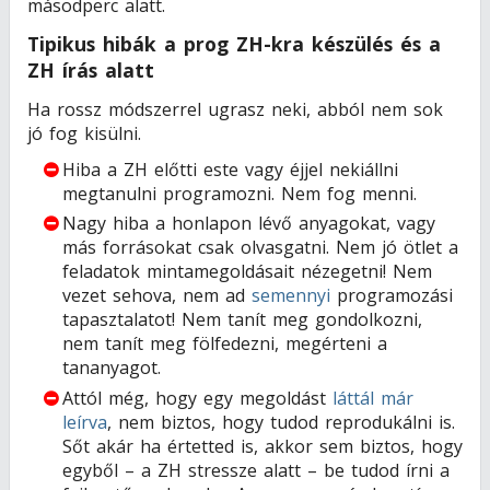
másodperc alatt.
Tipikus hibák a prog ZH-kra készülés és a
ZH írás alatt
Ha rossz módszerrel ugrasz neki, abból nem sok
jó fog kisülni.
Hiba a ZH előtti este vagy éjjel nekiállni
megtanulni programozni. Nem fog menni.
Nagy hiba a honlapon lévő anyagokat, vagy
más forrásokat csak olvasgatni. Nem jó ötlet a
feladatok mintamegoldásait nézegetni! Nem
vezet sehova, nem ad
semennyi
programozási
tapasztalatot! Nem tanít meg gondolkozni,
nem tanít meg fölfedezni, megérteni a
tananyagot.
Attól még, hogy egy megoldást
láttál már
leírva
, nem biztos, hogy tudod reprodukálni is.
Sőt akár ha értetted is, akkor sem biztos, hogy
egyből – a ZH stressze alatt – be tudod írni a