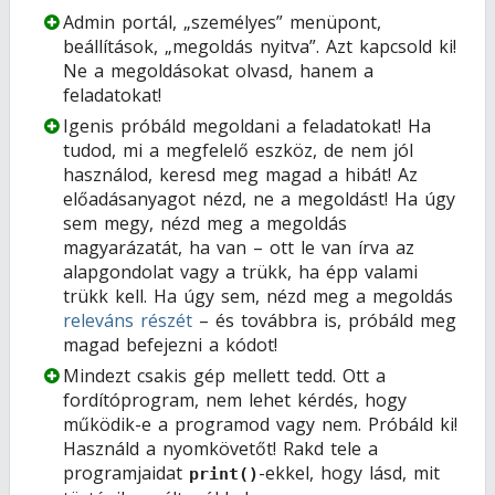
Admin portál, „személyes” menüpont,
beállítások, „megoldás nyitva”. Azt kapcsold ki!
Ne a megoldásokat olvasd, hanem a
feladatokat!
Igenis próbáld megoldani a feladatokat! Ha
tudod, mi a megfelelő eszköz, de nem jól
használod, keresd meg magad a hibát! Az
előadásanyagot nézd, ne a megoldást! Ha úgy
sem megy, nézd meg a megoldás
magyarázatát, ha van – ott le van írva az
alapgondolat vagy a trükk, ha épp valami
trükk kell. Ha úgy sem, nézd meg a megoldás
releváns részét
– és továbbra is, próbáld meg
magad befejezni a kódot!
Mindezt csakis gép mellett tedd. Ott a
fordítóprogram, nem lehet kérdés, hogy
működik-e a programod vagy nem. Próbáld ki!
Használd a nyomkövetőt! Rakd tele a
programjaidat
-ekkel, hogy lásd, mit
print()