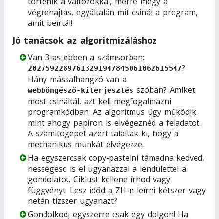
történik a változókkal, merre megy a
végrehajtás, egyáltalán mit csinál a program,
amit beírtál!
Jó tanácsok az algoritmizáláshoz
Van 3-as ebben a számsorban:
?
20275922897613291947845061062615547
Hány mássalhangzó van a
szóban? Amiket
webböngésző-kiterjesztés
most csináltál, azt kell megfogalmazni
programkódban. Az algoritmus úgy működik,
mint ahogy papíron is elvégeznéd a feladatot.
A számítógépet azért találták ki, hogy a
mechanikus munkát elvégezze.
Ha egyszercsak copy-pastelni támadna kedved,
hessegesd is el ugyanazzal a lendülettel a
gondolatot. Ciklust kellene írnod vagy
függvényt. Lesz időd a ZH-n leírni kétszer vagy
netán tízszer ugyanazt?
Gondolkodj egyszerre csak egy dolgon! Ha